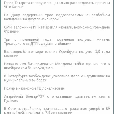
Глава Татарстана поручил тщательно расследовать причины
ЧП в Казани
На Дону задержаны трое подозреваемых в разбойном
нападении на двух пенсионерок
СМИ: заложника ИГ из Израиля казнили, возможно, граждане
Франции
Три с половиной года поселения получил житель
Трехгорного за ДТП с двумя погибшими
Взломщик-благотворитель из Оренбурга получил 3,5 года
колонии
Названо имя бизнесмена из Молдовы, тайно хранившего в
швейцарском банке $20,9 млн
В Петербурге возбуждено уголовное дело о нарушениях на
муниципальных выборах
Пожар в казанском ТЦ локализован
Аварийный Boeing-737 с отказавшим двигателем сел в
Пулково
В Сочи застройщика, причинившего гражданам ущерб в 89
млн рублей, осудили на 7,5 лет колонии