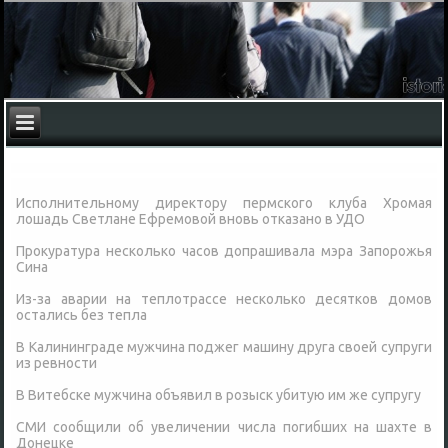
Исполнительному директору пермского клуба Хромая
лошадь Светлане Ефремовой вновь отказано в УДО
Прокуратура несколько часов допрашивала мэра Запорожья
Сина
Из-за аварии на теплотрассе несколько десятков домов
остались без тепла
В Калининграде мужчина поджег машину друга своей супруги
из ревности
В Витебске мужчина объявил в розыск убитую им же супругу
СМИ сообщили об увеличении числа погибших на шахте в
Донецке