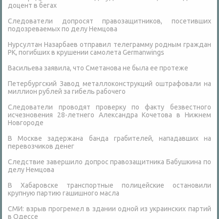
доцент в бегах
Следователи допросят правозащитников, посетивших
подозреваемых по делу Немцова
Нурсултан Назарбаев отправил телеграмму родным граждан
РК, погибших в крушении самолета Germanwings
Васильева заявила, что Сметанова не была ее протеже
Петербургский Завод металлоконструкций оштрафовали на
миллион рублей за гибель рабочего
Следователи проводят проверку по факту безвестного
исчезновения 28-летнего Александра Кочетова в Нижнем
Новгороде
В Москве задержана банда грабителей, нападавших на
перевозчиков денег
Следствие завершило допрос правозащитника Бабушкина по
делу Немцова
В Хабаровске транспортные полицейские остановили
крупную партию гашишного масла
СМИ: взрыв прогремел в здании одной из украинских партий
в Одессе