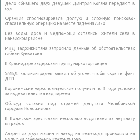
Дело сбившего двух девушек Дмитрия Когана передают в
суд
Франция спрогнозировала долгую и сложную поисково-
спасательную операцию на месте падения А320
Без воды, дров и медпомощи остались жители села в
Нанайском районе
МВД Таджикистана запросило данные об обстоятельствах
гибели Кувватова
В Краснодаре задержали группу наркоторговцев
УМВД: калининградец заявил об угоне, чтобы скрыть факт
ДТП
Воронежские наркополицейские получили по 3 года условно
за издевательства над парнем
Облсуд оставил под стражей депутата Челябинской
гордумы Новожилова
В Волжском арестовали несколько водителей за неуплату
штрафов
Авария из двух машин и наезд на пешехода произошли на
одном из хабаровских перекрестков