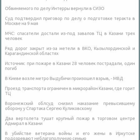
Обвиняемого по делу Интерры вернули в СИЗО
Суд подтвердил приговор по делу о подготовке теракта в
Москве на 9 мая
МЧС: спасатели достали из-под завалов ТЦ в Казани трех
человек
Ряд дорог закрыт из-за метели в ВКО, Кызылординской и
Карагандинской областях
Источник: при пожаре в Казани 28 человек пострадали, один
погиб
В Киеве возле метро Выдубичи произошел взрыв, - МВД
Проезд транспорта ограничен в микрорайон Казани, где горит
ТЦ
Воронежский облсуд снизил наказание превысившему
оборону у Спартака Сергею Куликовскому
Два вертолета тушат крупный пожар в торговом центре
Адмирал в Казани
В убийстве ветерана войны и его жены в Иркутске
подозревают неблагополучную семью