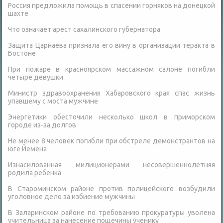
Россия предложила помощь в спасении горняков на донецкой
шахте
Что означает арест сахалинского губернатора
Защита Царнаева признала его вину в организации теракта в
Бостоне
При пожаре в красноярском массажном салоне погибли
четыре девушки
Министр здравоохранения Хабаровского края спас жизнь
упавшему с моста мужчине
Энергетики обесточили несколько школ в приморском
городе из-за долгов
Не менее 8 человек погибли при обстреле демонстрантов на
юге Йемена
Изнасилованная милиционерами несовершеннолетняя
родила ребенка
В Староминском районе против полицейского возбудили
уголовное дело за избиение мужчины
В Заларинском районе по требованию прокуратуры уволена
учительница за нанесение пощечины ученику