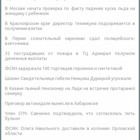
В Москве начата проверка по факту падения куска льда на
женщину с ребенком
В Красноярском крае директор техникума подозревается в
получении взятки
В Перми сознательный наркоман сдал полицейского-
взяточника
32 пострадавших от пожара в ТЦ Адмирал получили
денежные выплаты
ФСКН задержала 100 торговцев героином и синтетикой
Шокин: Свидетельнице гибели Немцова Дурицкой угрожали
В Казани пьяный пенсионер на Ладе на встречке протаранил
семерку
Приговор автокидале вынесли в Хабаровске
Член СПЧ: Савченко подтвердила, что согласилась пить
бульон
ФСИН: Олега Навального доставили в колонию Орловской
области