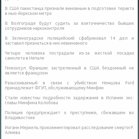
В США пакистанца признали виновным в подготовке теракта
в нью-йоркском метро
В Волгограде будут судить за взяточничество бывших
сотрудников наркоконтроля
В Зеленоградске полицейский сфабриковал 14 дел и
заставил признаться в них невиновного
Четыре человека пострадали из-за жесткой посадки
самолета в Непале
Генконсул Франции: застреленный в США бездомный не
является французом
Разыскиваемый в связи с убийством Немцова Ford
принадлежит ФГУП, обслуживающему Минфин
Стали известны подробности задержания в Испании экс-
главы Минфина Колобова
Полиция предупреждает о преступнике, сбежавшем во
Владивостоке
Иоганн Меркель прокомментировал расследование смерти Р.
Алиева