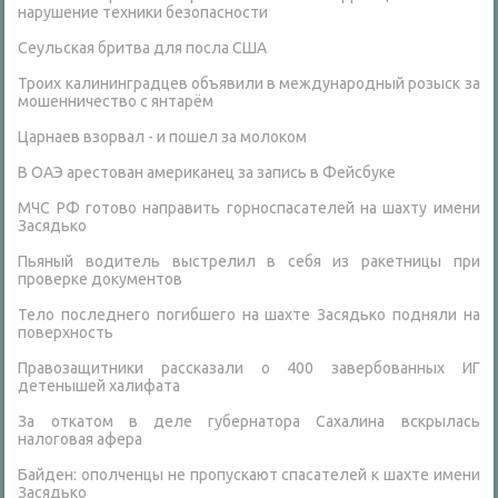
нарушение техники безопасности
Сеульская бритва для посла США
Троих калининградцев объявили в международный розыск за
мошенничество с янтарём
Царнаев взорвал - и пошел за молоком
В ОАЭ арестован американец за запись в Фейсбуке
МЧС РФ готово направить горноспасателей на шахту имени
Засядько
Пьяный водитель выстрелил в себя из ракетницы при
проверке документов
Тело последнего погибшего на шахте Засядько подняли на
поверхность
Правозащитники рассказали о 400 завербованных ИГ
детенышей халифата
За откатом в деле губернатора Сахалина вскрылась
налоговая афера
Байден: ополченцы не пропускают спасателей к шахте имени
Засядько