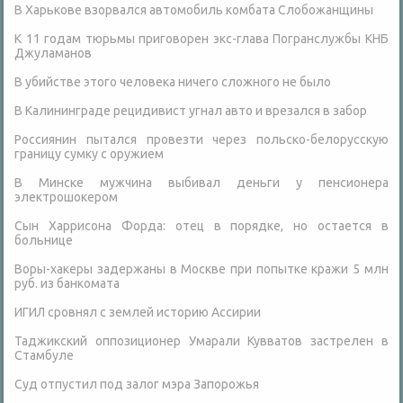
В Харькове взорвался автомобиль комбата Слобожанщины
К 11 годам тюрьмы приговорен экс-глава Погранслужбы КНБ
Джуламанов
В убийстве этого человека ничего сложного не было
В Калининграде рецидивист угнал авто и врезался в забор
Россиянин пытался провезти через польско-белорусскую
границу сумку с оружием
В Минске мужчина выбивал деньги у пенсионера
электрошокером
Сын Харрисона Форда: отец в порядке, но остается в
больнице
Воры-хакеры задержаны в Москве при попытке кражи 5 млн
руб. из банкомата
ИГИЛ сровнял с землей историю Ассирии
Таджикский оппозиционер Умарали Кувватов застрелен в
Стамбуле
Суд отпустил под залог мэра Запорожья