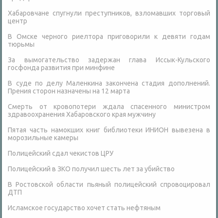
Хабаровчане спугнули преступников, взломавших торговый
центр
В Омске черного риелтора приговорили к девяти годам
тюрьмы
За вымогательство задержан глава Иссык-Кульского
госфонда развития при минфине
В суде по делу Маленкина закончена стадия дополнений.
Прения сторон назначены на 12 марта
Смерть от кровопотери ждала спасенного министром
здравоохранения Хабаровского края мужчину
Пятая часть намокших книг библиотеки ИНИОН вывезена в
морозильные камеры
Полицейский сдал чекистов ЦРУ
Полицейский в ЗКО получил шесть лет за убийство
В Ростовской области пьяный полицейский спровоцировал
ДТП
Исламское государство хочет стать нефтяным