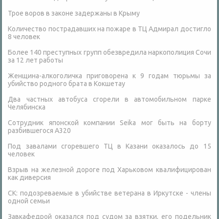
Трое воров в законе задержаны в Крыму
Количество пострадавших на пожаре в ТЦ Адмирал достигло
8 человек
Более 140 преступных групп обезвредила наркополиция Сочи
за 12 лет работы
Женщина-алкоголичка приговорена к 9 годам тюрьмы за
убийство родного брата в Кокшетау
Два частных автобуса сгорели в автомобильном парке
Челябинска
Сотрудник японской компании Seika мог быть на борту
разбившегося А320
Под завалами сгоревшего ТЦ в Казани оказалось до 15
человек
Взрыв на железной дороге под Харьковом квалифицирован
как диверсия
СК: подозреваемые в убийстве ветерана в Иркутске - члены
одной семьи
Завкафедрой оказался под судом за взятки, его подельник