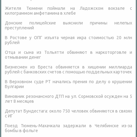
Жителя Тюмени поймали на Ладожском вокзале с
килограммом амфетамина в хлебе
Донские полицейские выяснили причины нелепых
преступлений
В Ростове у ОПГ изъята черная икра стоимостью 20 млн
рублей
Отца и сына из Тольятти обвиняют в наркоторговле и
отмывании денег
Бизнесмен из Бреста обвиняется в хищении миллиарда
рублей с банковских счетов с помощью поддельных карточек
В Верховном суде РТ начались прения по делу о крушении
Булгарии
Виновник резонансного ДТП на ул. Сормовской осужден на 5
лет 8 месяцев
Депутат Бундестага: около 750 человек обвиняются в связях
с ИГ
Поезд Тюмень-Махачкала задержали в Челябинске из-за
бомбы в фольге