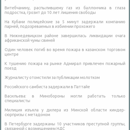
Витебчанину, распылившему газ из баллончика в глаза
подростка, грозит до 10 лет лишения свободы
На Кубани полицейские за 5 минут задержали компанию
парней, подозреваемых в избиении прохожего
В Нижнедевицком районе завершилась ликвидации очага
африканской чумы свиней
Один человек погиб во время пожара в казанском торговом
центре
К тушению пожара на рынке Адмирал привлечен пожарный
поезд
Журналисту отомстили за публикации молотком
Российского самбиста задержали в Паттайе
Васильева: в Минобороны могли работать только
специалисты
Милиция изъяла у дилера из Минской области киндер-
сюрпризы с метадоном
В Петербурге задержаны 10 участников преступной группы,
связанной с возмещением НДС