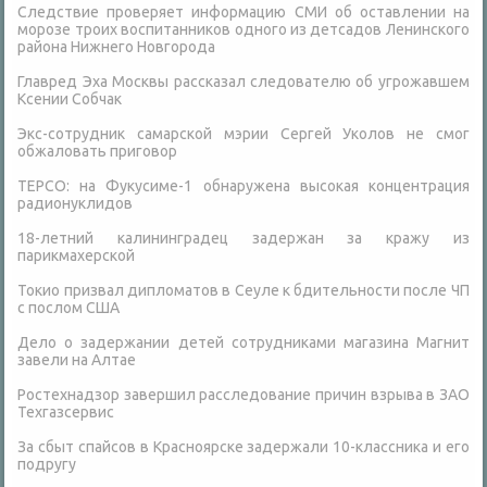
Следствие проверяет информацию СМИ об оставлении на
морозе троих воспитанников одного из детсадов Ленинского
района Нижнего Новгорода
Главред Эха Москвы рассказал следователю об угрожавшем
Ксении Собчак
Экс-сотрудник самарской мэрии Сергей Уколов не смог
обжаловать приговор
ТЕРСО: на Фукусиме-1 обнаружена высокая концентрация
радионуклидов
18-летний калининградец задержан за кражу из
парикмахерской
Токио призвал дипломатов в Сеуле к бдительности после ЧП
с послом США
Дело о задержании детей сотрудниками магазина Магнит
завели на Алтае
Ростехнадзор завершил расследование причин взрыва в ЗАО
Техгазсервис
За сбыт спайсов в Красноярске задержали 10-классника и его
подругу