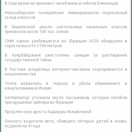
В Оше врачи не признают своей вины в гибели близнецов
Новосибирские полицейские ликвидировали подпольный
склад алкоголя
В бишкекской школе учительница начальных классов
присвоила около 100 тыс. сомов
СМИ: каркас разбившегося во Франции А320 обнаружен в
горах на высоте 2700 метров
В Азербайджане ужесточены санкции за разглашение
государственной тайны
В Ростове владелица интернет-магазина подозревается в
мошенничестве
Толпа ворвалась в тюрьму и убила обвиняемого в
изнасиловании в Индии
Germanwings уточнила число пассажиров, которые погибли
при крушении лайнера во Франции
Продлен срок ареста Хадиджы Исмайловой
Омского водителя авто, сбившего пятерых детей в Азово,
осудили на 4 года