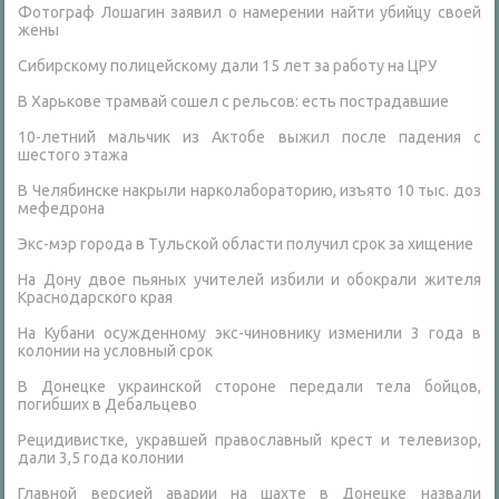
Фотограф Лошагин заявил о намерении найти убийцу своей
жены
Сибирскому полицейскому дали 15 лет за работу на ЦРУ
В Харькове трамвай сошел с рельсов: есть пострадавшие
10-летний мальчик из Актобе выжил после падения с
шестого этажа
В Челябинске накрыли нарколабораторию, изъято 10 тыс. доз
мефедрона
Экс-мэр города в Тульской области получил срок за хищение
На Дону двое пьяных учителей избили и обокрали жителя
Краснодарского края
На Кубани осужденному экс-чиновнику изменили 3 года в
колонии на условный срок
В Донецке украинской стороне передали тела бойцов,
погибших в Дебальцево
Рецидивистке, укравшей православный крест и телевизор,
дали 3,5 года колонии
Главной версией аварии на шахте в Донецке назвали