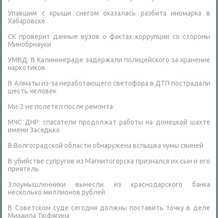
Упавшим с крыши снегом оказалась разбита иномарка в
Хабаровске
СК проверит данные вузов о фактах коррупции со стороны
Минобрнауки
УМВД: В Калининграде задержали полицейского за хранение
наркотиков
В Алматы из-за неработающего светофора в ДТП пострадали
шесть человек
Ми-2 не полетел после ремонта
МЧС ДНР: спасатели продолжат работы на донецкой шахте
имени Засядько
В Волгоградской области обнаружена вспышка чумы свиней
В убийстве супругов из Магнитогорска признался их сын и его
приятель
Злоумышленники вынесли из краснодарского банка
несколько миллионов рублей
В Советском суде сегодня должны поставить точку в деле
Михаила Тюфягина