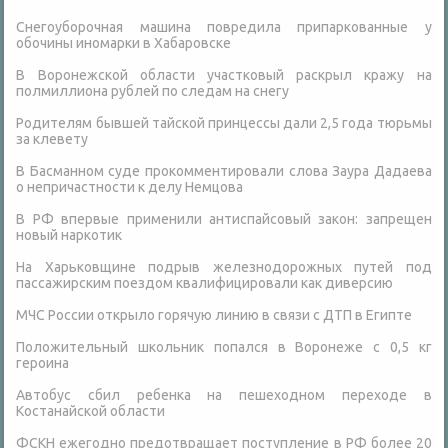
Снегоуборочная машина повредила припаркованные у
обочины иномарки в Хабаровске
В Воронежской области участковый раскрыл кражу на
полмиллиона рублей по следам на снегу
Родителям бывшей тайской принцессы дали 2,5 года тюрьмы
за клевету
В Басманном суде прокомментировали слова Заура Дадаева
о непричастности к делу Немцова
В РФ впервые применили антиспайсовый закон: запрещен
новый наркотик
На Харьковщине подрыв железнодорожных путей под
пассажирским поездом квалифицировали как диверсию
МЧС России открыло горячую линию в связи с ДТП в Египте
Положительный школьник попался в Воронеже с 0,5 кг
героина
Автобус сбил ребенка на пешеходном переходе в
Костанайской области
ФСКН ежегодно предотвращает поступление в РФ более 20