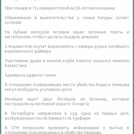
При пожаре в ТЦ Адмирал погибла 28-летняя женщина
Обвиняемым в вымогательстве у семьи Капуры грозит
колония
На Кубани молодой человек украл чугунные плиты и
металлолом, чтобы сделать подарок девушке
Следователи изучат видеозапись с камеры ружья погибшего
воронежского дайвера
Участником драки в ночном клубе Алматы оказался чемпион
Казахстана
Адмирала ударило током
В отношении осквернивших место убийства Бориса Немцова
могут возбудить уголовное дело
Милиция ищет двух беглецов из больниц, которые
пострадали на железной дороге 10 марта
В Петербурге направлено в суд одно из первых дел,
возбужденных после банкротств турфирм
В СПЧ попросили проверить информацию о пытках в
отношении подозреваемых в убийстве Немцова