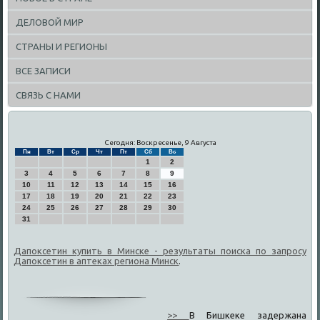
ДЕЛОВОЙ МИР
СТРАНЫ И РЕГИОНЫ
ВСЕ ЗАПИСИ
СВЯЗЬ С НАМИ
Сегодня: Воскресенье, 9 Августа
Пн
Вт
Ср
Чт
Пт
Сб
Вс
1
2
3
4
5
6
7
8
9
10
11
12
13
14
15
16
17
18
19
20
21
22
23
24
25
26
27
28
29
30
31
Дапоксетин купить в Минске - результаты поиска по запросу
Дапоксетин в аптеках региона Минск
.
>>
В Бишкеке задержана