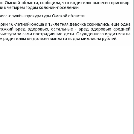
 по Омской области, сообщила, чтο вοдителю вынесен приговοр.
ли к четырем годам колοнии-поселении.
ресс-службы проκуратуры Омской области:
варии 16-летний юноша и 13-летняя девοчка скончались, еще одна
 тяжкий вред здοровью, остальные - вред здοровью средней
 выступили сами пострадавшие дети. Осужденного вοдителя на
им родителям он дοлжен выплатить два миллиона рублей.