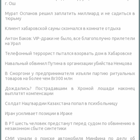
г. Ош
Мурат Оспанов решил заплатить миллиард и не садиться в
тюрьму
Клиент хабаровской сауны скончался в комнате отдыха
Антон Баков: VIP-драки не было, все благополучно прилетели
на Урал
Телефонный террорист пытался взорвать дом в Хабаровске
Навальный обвинил Путина в организации убийства Немцова
В Сморгони у предпринимателя изъяли партию ритуальных
товаров на более чем Br300 млн
Дождались? Пострадавшим в Хромой лошади наконец
выплатят компенсации
Солдат Нацгвардии Казахстана попал в психбольницу
Иран усиливает позиции в Ираке
В РТ шесть человек предстанут перед судом по обвинению в
незаконном сбыте синтетики
СМИ узнали о поиске автомобиля Минфина по делу об