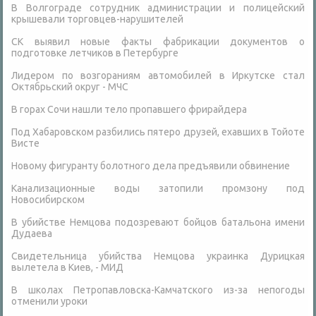
В Волгограде сотрудник администрации и полицейский
крышевали торговцев-нарушителей
СК выявил новые факты фабрикации документов о
подготовке летчиков в Петербурге
Лидером по возгораниям автомобилей в Иркутске стал
Октябрьский округ - МЧС
В горах Сочи нашли тело пропавшего фрирайдера
Под Хабаровском разбились пятеро друзей, ехавших в Тойоте
Висте
Новому фигуранту болотного дела предъявили обвинение
Канализационные воды затопили промзону под
Новосибирском
В убийстве Немцова подозревают бойцов батальона имени
Дудаева
Свидетельница убийства Немцова украинка Дурицкая
вылетела в Киев, - МИД
В школах Петропавловска-Камчатского из-за непогоды
отменили уроки