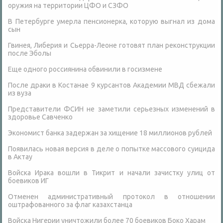
оружия на территории ЦФО и СЗФО
В Петербурге умерла пенсионерка, которую выгнал из дома
сын
Гвинея, Либерия и Сьерра-Леоне готовят план реконструкции
после Эболы
Еще одного россиянина обвинили в госизмене
После драки в Костанае 9 курсантов Академии МВД сбежали
из вуза
Представители ФСИН не заметили серьезных изменений в
здоровье Савченко
Экономист банка задержан за хищение 18 миллионов рублей
Появилась новая версия в деле о попытке массового суицида
в Актау
Войска Ирака вошли в Тикрит и начали зачистку улиц от
боевиков ИГ
Отменен административный протокол в отношении
оштрафованного за флаг казахстанца
Войска Нигерии уничтожили более 70 боевиков Боко Харам