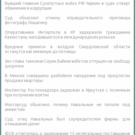
Бывший главком Сухопутных войск РФ Чиркин в суде отверг
обвинения в коррупции
Суд объяснил отмену оправдательного приговора
фотографу Лошагину
Оперативники Интерпола в КР задержали гражданина
Казахстана, находившегося в международном розыске
Вредные примеси в воздухе Свердловской области
останутся как минимум до пятницы
Экс-глава таможни Серик Баймаганбетов отпущен на свободу
досрочно
В Минске совершено разбойное нападение под предлогом
продажи квартиры
Инспектор Ростехнадзора задержан в Иркутске с поличным
при получении взятки
Мосгорсуд объяснил, почему Навальные не попали под
амнистию
Суд: отец Навальных был соучредителем фирмы для
отмывания денег
ФСБ отчиталась о задержании 15 нелегальных поставщиков