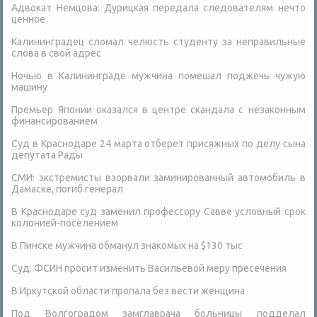
Адвокат Немцова: Дурицкая передала следователям нечто
ценное
Калининградец сломал челюсть студенту за неправильные
слова в свой адрес
Ночью в Калининграде мужчина помешал поджечь чужую
машину
Премьер Японии оказался в центре скандала с незаконным
финансированием
Суд в Краснодаре 24 марта отберет присяжных по делу сына
депутата Рады
СМИ: экстремисты взорвали заминированный автомобиль в
Дамаске, погиб генерал
В Краснодаре суд заменил профессору Савве условный срок
колонией-поселением
В Пинске мужчина обманул знакомых на $130 тыс
Суд: ФСИН просит изменить Васильевой меру пресечения
В Иркутской области пропала без вести женщина
Под Волгоградом замглаврача больницы подделал