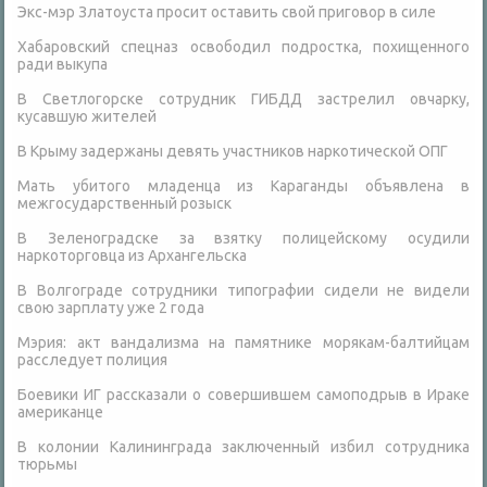
Экс-мэр Златоуста просит оставить свой приговор в силе
Хабаровский спецназ освободил подростка, похищенного
ради выкупа
В Светлогорске сотрудник ГИБДД застрелил овчарку,
кусавшую жителей
В Крыму задержаны девять участников наркотической ОПГ
Мать убитого младенца из Караганды объявлена в
межгосударственный розыск
В Зеленоградске за взятку полицейскому осудили
наркоторговца из Архангельска
В Волгограде сотрудники типографии сидели не видели
свою зарплату уже 2 года
Мэрия: акт вандализма на памятнике морякам-балтийцам
расследует полиция
Боевики ИГ рассказали о совершившем самоподрыв в Ираке
американце
В колонии Калининграда заключенный избил сотрудника
тюрьмы