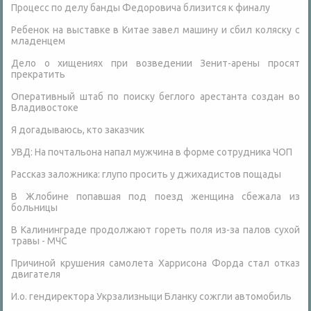
Процесс по делу банды Федоровича близится к финалу
Ребенок на выставке в Китае завел машину и сбил коляску с
младенцем
Дело о хищениях при возведении Зенит-арены просят
прекратить
Оперативный штаб по поиску беглого арестанта создан во
Владивостоке
Я догадываюсь, кто заказчик
УВД: На почтальона напал мужчина в форме сотрудника ЧОП
Рассказ заложника: глупо просить у джихадистов пощады
В Жлобине попавшая под поезд женщина сбежала из
больницы
В Калининграде продолжают гореть поля из-за палов сухой
травы - МЧС
Причиной крушения самолета Харрисона Форда стал отказ
двигателя
И.о. гендиректора Укрзализныци Бланку сожгли автомобиль