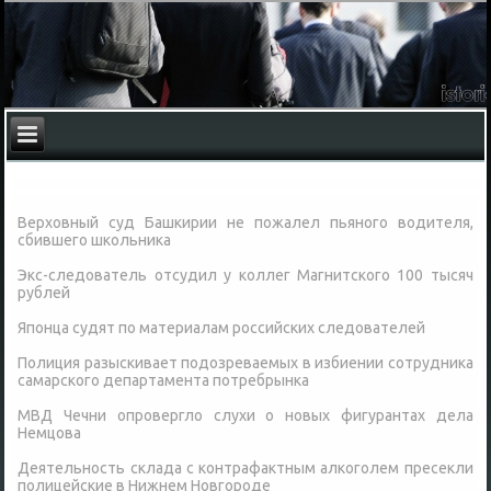
Верховный суд Башкирии не пожалел пьяного водителя,
сбившего школьника
Экс-следователь отсудил у коллег Магнитского 100 тысяч
рублей
Японца судят по материалам российских следователей
Полиция разыскивает подозреваемых в избиении сотрудника
самарского департамента потребрынка
МВД Чечни опровергло слухи о новых фигурантах дела
Немцова
Деятельность склада с контрафактным алкоголем пресекли
полицейские в Нижнем Новгороде