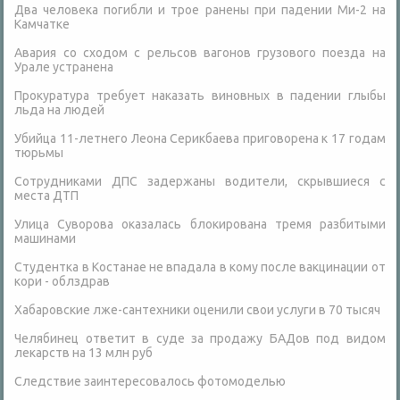
Два человека погибли и трое ранены при падении Ми-2 на
Камчатке
Авария со сходом с рельсов вагонов грузового поезда на
Урале устранена
Прокуратура требует наказать виновных в падении глыбы
льда на людей
Убийца 11-летнего Леона Серикбаева приговорена к 17 годам
тюрьмы
Сотрудниками ДПС задержаны водители, скрывшиеся с
места ДТП
Улица Суворова оказалась блокирована тремя разбитыми
машинами
Студентка в Костанае не впадала в кому после вакцинации от
кори - облздрав
Хабаровские лже-сантехники оценили свои услуги в 70 тысяч
Челябинец ответит в суде за продажу БАДов под видом
лекарств на 13 млн руб
Следствие заинтересовалось фотомоделью