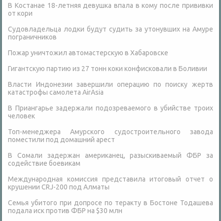
В Костанае 18-летняя девушка впала в кому после прививки
от кори
Судовладельца лодки будут судить за утонувших на Амуре
пограничников
Пожар уничтожил автомастерскую в Хабаровске
Гигантскую партию из 27 тонн коки конфисковали в Боливии
Власти Индонезии завершили операцию по поиску жертв
катастрофы самолета AirAsia
В Приангарье задержали подозреваемого в убийстве троих
человек
Топ-менеджера Амурского судостроительного завода
поместили под домашний арест
В Сомали задержан американец, разыскиваемый ФБР за
содействие боевикам
Международная комиссия представила итоговый отчет о
крушении CRJ-200 под Алматы
Семья убитого при допросе по теракту в Бостоне Тодашева
подала иск против ФБР на $30 млн