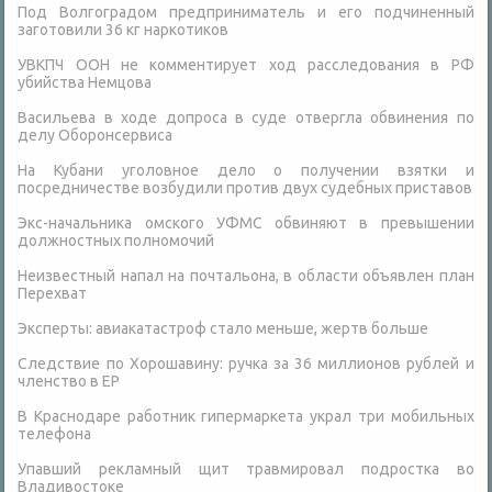
Под Волгоградом предприниматель и его подчиненный
заготовили 36 кг наркотиков
УВКПЧ ООН не комментирует ход расследования в РФ
убийства Немцова
Васильева в ходе допроса в суде отвергла обвинения по
делу Оборонсервиса
На Кубани уголовное дело о получении взятки и
посредничестве возбудили против двух судебных приставов
Экс-начальника омского УФМС обвиняют в превышении
должностных полномочий
Неизвестный напал на почтальона, в области объявлен план
Перехват
Эксперты: авиакатастроф стало меньше, жертв больше
Следствие по Хорошавину: ручка за 36 миллионов рублей и
членство в ЕР
В Краснодаре работник гипермаркета украл три мобильных
телефона
Упавший рекламный щит травмировал подростка во
Владивостоке