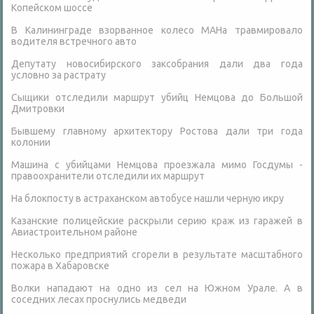
Копейском шоссе
В Калининграде взорванное колесо МАНа травмировало
водителя встречного авто
Депутату новосибирского заксобрания дали два года
условно за растрату
Сыщики отследили маршрут убийц Немцова до Большой
Дмитровки
Бывшему главному архитектору Ростова дали три года
колонии
Машина с убийцами Немцова проезжала мимо Госдумы -
правоохранители отследили их маршрут
На блокпосту в астраханском автобусе нашли черную икру
Казанские полицейские раскрыли серию краж из гаражей в
Авиастроительном районе
Несколько предприятий сгорели в результате масштабного
пожара в Хабаровске
Волки нападают на одно из сел на Южном Урале. А в
соседних лесах проснулись медведи