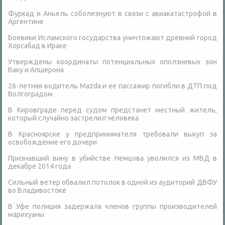
Фуркад и Аньель соболезнуют в связи с авиакатастрофой в
Аргентине
Боевики Исламского государства уничтожают древний город
Хорсабад в Ираке
Утверждены координаты потенциальных оползневых зон
Баку и Апшерона
26-летняя водитель Mazda и ее пассажир погибли в ДТП под
Волгоградом
В Кировграде перед судом предстанет местный житель,
который случайно застрелил человека
В Красноярске у предпринимателя требовали выкуп за
освобождение его дочери
Признавший вину в убийстве Немцова уволился из МВД в
декабре 2014 года
Сильный ветер обвалил потолок в одной из аудиторий ДВФУ
во Владивостоке
В Уфе полиция задержала членов группы производителей
марихуаны