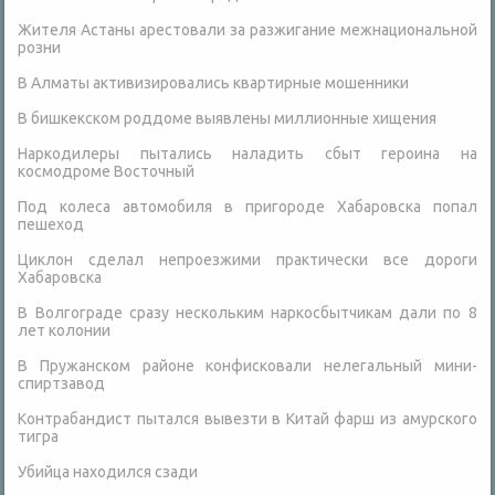
Жителя Астаны арестовали за разжигание межнациональной
розни
В Алматы активизировались квартирные мошенники
В бишкекском роддоме выявлены миллионные хищения
Наркодилеры пытались наладить сбыт героина на
космодроме Восточный
Под колеса автомобиля в пригороде Хабаровска попал
пешеход
Циклон сделал непроезжими практически все дороги
Хабаровска
В Волгограде сразу нескольким наркосбытчикам дали по 8
лет колонии
В Пружанском районе конфисковали нелегальный мини-
спиртзавод
Контрабандист пытался вывезти в Китай фарш из амурского
тигра
Убийца находился сзади