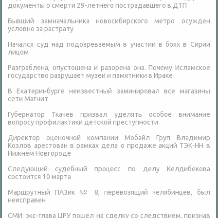
документы о смерти 29-летнего пострадавшего в ДТП
Бывший замначальника новосибирского метро осужден
условно за растрату
Начался суд над подозреваемым в участии в боях в Сирии
лицом
Разграблена, опустошена и разорена она. Почему Исламское
государство разрушает музеи и памятники в Ираке
В Екатеринбурге неизвестный заминировал все магазины
сети Магнит
Губернатор Ткачев призвал уделять особое внимание
вопросу профилактики детской преступности
Директор оценочной компании Мобайл Груп Владимир
Козлов арестован в рамках дела о продаже акций ТЭК-НН в
Нижнем Новгороде
Следующий судебный процесс по делу Келдибекова
состоится 10 марта
Маршрутный ПАЗик № 8, перевозящий челябинцев, был
неисправен
СМИ: экс-глава ЦРУ пошел на сделку со следствием, признав