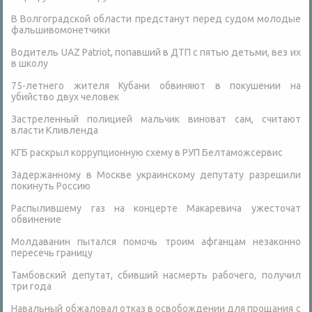
В Волгоградской области предстанут перед судом молодые
фальшивомонетчики
Водитель UAZ Patriot, попавший в ДТП с пятью детьми, вез их
в школу
75-летнего жителя Кубани обвиняют в покушении на
убийство двух человек
Застреленный полицией мальчик виноват сам, считают
власти Кливленда
КГБ раскрыл коррупционную схему в РУП Белтаможсервис
Задержанному в Москве украинскому депутату разрешили
покинуть Россию
Распылившему газ на концерте Макаревича ужесточат
обвинение
Молдаванин пытался помочь троим афганцам незаконно
пересечь границу
Тамбовский депутат, сбивший насмерть рабочего, получил
три года
Навальный обжаловал отказ в освобождении для прощания с