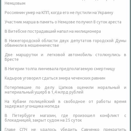
Немцовым
Россиянин умер на КПП, когда его не пустили на Украину
Участник марша в память о Немцове получил 8 суток ареста
В Витебске пострадавший напал на милиционера
В Нижегородской области двух депутатов городской Думы
обвинили в мошенничестве
Две маршрутки и легковой автомобиль столкнулись в
Бресте
В Нигерии толпа линчевала предполагаемую смертницу
Кадыров уговорил сдаться эмира чеченских равнин
Потерпевшие по делу Цапков оценили моральный и
материальный ущерб в 1,4 млрд рублей
На Кубани полицейский в свободное от работы время
задержал угонщика мопеда
В Петербурге магазин, где произошел конфликт с
блокадницей, закрыт судом на 25 суток
Главе СПЧ не удалось убедить Савченко прекратить