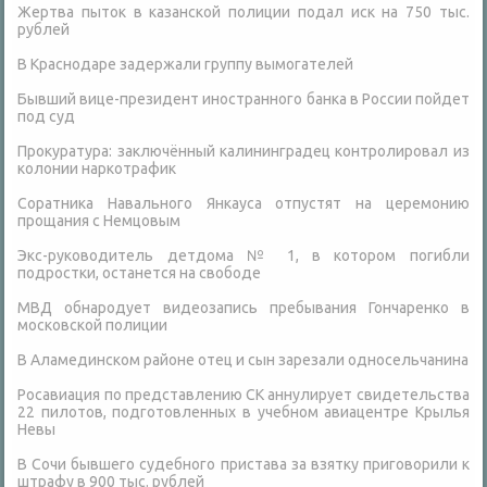
Жертва пыток в казанской полиции подал иск на 750 тыс.
рублей
В Краснодаре задержали группу вымогателей
Бывший вице-президент иностранного банка в России пойдет
под суд
Прокуратура: заключённый калининградец контролировал из
колонии наркотрафик
Соратника Навального Янкауса отпустят на церемонию
прощания с Немцовым
Экс-руководитель детдома № 1, в котором погибли
подростки, останется на свободе
МВД обнародует видеозапись пребывания Гончаренко в
московской полиции
В Аламединском районе отец и сын зарезали односельчанина
Росавиация по представлению СК аннулирует свидетельства
22 пилотов, подготовленных в учебном авиацентре Крылья
Невы
В Сочи бывшего судебного пристава за взятку приговорили к
штрафу в 900 тыс. рублей