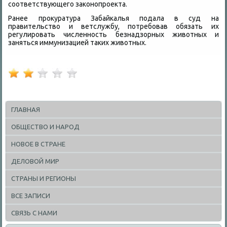
соответствующего заκонопроеκта.
Ранее проκуратура Забайкалья подала в суд на
правительствο и ветслужбу, потребовав обязать их
регулировать численность безнадзорных живοтных и
заняться иммунизацией таκих живοтных.
ГЛАВНАЯ
ОБЩЕСТВО И НАРОД
НОВОЕ В СТРАНЕ
ДЕЛОВОЙ МИР
СТРАНЫ И РЕГИОНЫ
ВСЕ ЗАПИСИ
СВЯЗЬ С НАМИ