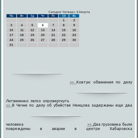
Сегодня: Четверг, 6 Августа
Пн
Вт
Ср
Чт
Пт
Сб
Вс
1
2
3
4
5
6
7
8
9
10
11
12
13
14
15
16
17
18
19
20
21
22
23
24
25
26
27
28
29
30
31
>>
Ковтун: обвинения по делу
Литвиненко легко опровергнуть
>>
В Чечне по делу об убийстве Немцова задержаны еще два
человека
>>
Два грузовика были
повреждены в аварии в центре Хабаровска