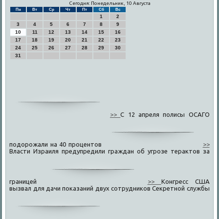
Сегодня: Понедельник, 10 Августа
Пн
Вт
Ср
Чт
Пт
Сб
Вс
1
2
3
4
5
6
7
8
9
10
11
12
13
14
15
16
17
18
19
20
21
22
23
24
25
26
27
28
29
30
31
>>
С 12 апреля полисы ОСАГО
подорожали на 40 процентов
>>
Власти Израиля предупредили граждан об угрозе терактов за
границей
>>
Конгресс США
вызвал для дачи показаний двух сотрудников Секретной службы