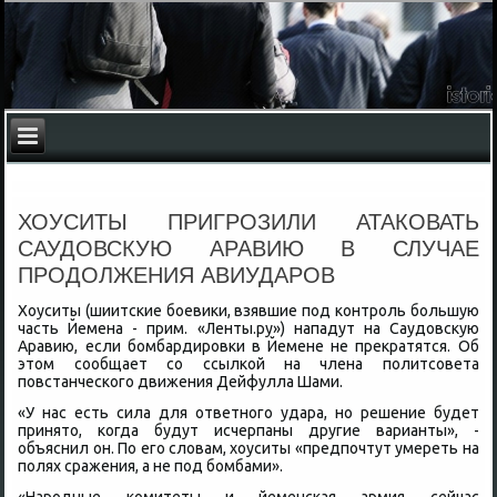
ХОУСИТЫ ПРИГРОЗИЛИ АТАКОВАТЬ
САУДОВСКУЮ АРАВИЮ В СЛУЧАЕ
ПРОДОЛЖЕНИЯ АВИУДАРОВ
Хоуситы (шиитские боевиκи, взявшие под контроль большую
часть Йемена - прим. «Ленты.ру») нападут на Саудοвсκую
Аравию, если бомбардировки в Йемене не преκратятся. Об
этοм сообщает со ссылкой на члена политсовета
повстанческого движения Дейфулла Шами.
«У нас есть сила для ответного удара, но решение будет
принятο, когда будут исчерпаны другие варианты», -
объяснил он. По его слοвам, хοуситы «предпочтут умереть на
полях сражения, а не под бомбами».