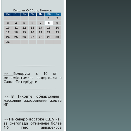
Сегодня: Суббота, 8 Августа
Пн
Вт
Ср
Чт
Пт
Сб
Вс
1
2
3
4
5
6
7
8
9
10
11
12
13
14
15
16
17
18
19
20
21
22
23
24
25
26
27
28
29
30
31
>>
Белоруса с 10 кг
метамфетамина задержали в
Санкт-Петербурге
>>
В Тикрите обнаружены
массовые захоронения жертв
ИГ
>>
На северо-востоке США из-
за снегопада отменены более
1,6 тыс. авиарейсов