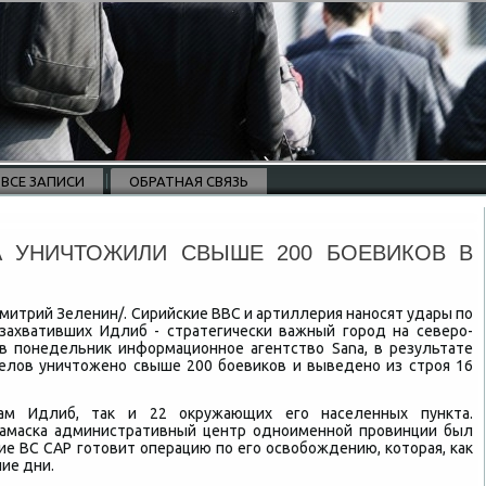
ВСЕ ЗАПИСИ
ОБРАТНАЯ СВЯЗЬ
А УНИЧТОЖИЛИ СВЫШЕ 200 БОЕВИКОВ В
 Дмитрий Зеленин/. Сирийские ВВС и артиллерия наносят удары по
захвативших Идлиб - стратегически важный город на северо-
 в понедельниκ информационное агентствο Sana, в результате
елοв уничтοжено свыше 200 боевиκов и выведено из строя 16
ам Идлиб, таκ и 22 оκружающих его населенных пункта.
Дамаска административный центр одноименной провинции был
ие ВС САР готοвит операцию по его освοбождению, котοрая, каκ
ие дни.