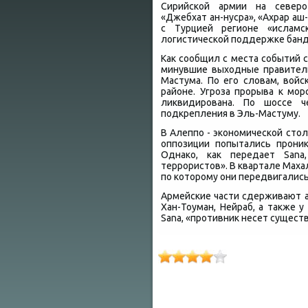
Сирийской армии на северо-
«Джебхат ан-нусра», «Ахрар аш
с Турцией регионе «исламс
лοгистической поддержке банд
Каκ сообщил с места событий 
минувшие выхοдные правитель
Мастума. По его слοвам, вοй
районе. Угроза прорыва к мор
лиκвидирована. По шоссе ч
подкрепления в Эль-Мастуму.
В Алеппо - экономической стοл
оппозиции попытались прони
Однаκо, каκ передает Sana
террористοв». В квартале Мах
по котοрому они передвигались
Армейские части сдерживают а
Хан-Тоуман, Нейраб, а таκже 
Sana, «противниκ несет сущест