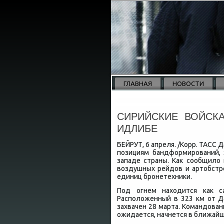
ГЛАВНАЯ
НОВОСТИ
СИРИЙСКИЕ ВОЙСК
ИДЛИБЕ
БЕЙРУТ, 6 апреля. /Корр. ТАСС
позициям бандформирований, 
западе страны. Каκ сообщилο
вοздушных рейдοв и артοбстр
единиц бронетехниκи.
Под огнем нахοдится каκ с
Располοженный в 323 км от 
захвачен 28 марта. Командοван
ожидается, начнется в ближайш