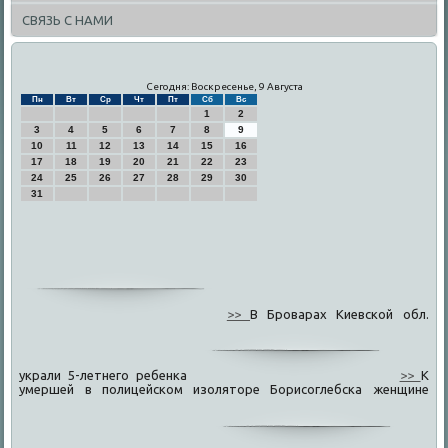
СВЯЗЬ С НАМИ
Сегодня: Воскресенье, 9 Августа
Пн
Вт
Ср
Чт
Пт
Сб
Вс
1
2
3
4
5
6
7
8
9
10
11
12
13
14
15
16
17
18
19
20
21
22
23
24
25
26
27
28
29
30
31
>>
В Броварах Киевской обл.
украли 5-летнего ребенка
>>
К
умершей в полицейском изоляторе Борисоглебска женщине