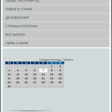
ОБЩЕСТВО И НАРОД
НОВОЕ В СТРАНЕ
ДЕЛОВОЙ МИР
СТРАНЫ И РЕГИОНЫ
ВСЕ ЗАПИСИ
СВЯЗЬ С НАМИ
Сегодня: Пятница, 7 Августа
Пн
Вт
Ср
Чт
Пт
Сб
Вс
1
2
3
4
5
6
7
8
9
10
11
12
13
14
15
16
17
18
19
20
21
22
23
24
25
26
27
28
29
30
31