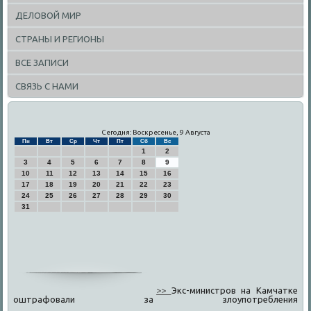
ДЕЛОВОЙ МИР
СТРАНЫ И РЕГИОНЫ
ВСЕ ЗАПИСИ
СВЯЗЬ С НАМИ
Сегодня: Воскресенье, 9 Августа
Пн
Вт
Ср
Чт
Пт
Сб
Вс
1
2
3
4
5
6
7
8
9
10
11
12
13
14
15
16
17
18
19
20
21
22
23
24
25
26
27
28
29
30
31
>>
Экс-министров на Камчатке
оштрафовали за злоупотребления