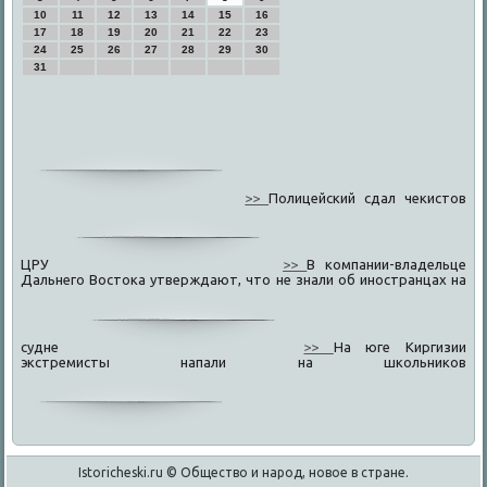
10
11
12
13
14
15
16
17
18
19
20
21
22
23
24
25
26
27
28
29
30
31
>>
Полицейский сдал чекистов
ЦРУ
>>
В компании-владельце
Дальнего Востока утверждают, что не знали об иностранцах на
судне
>>
На юге Киргизии
экстремисты напали на школьников
Istoricheski.ru © Общество и народ, новое в стране.