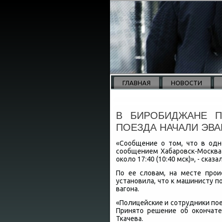
ГЛАВНАЯ
НОВОСТИ
В БИРОБИДЖАНЕ П
ПОЕЗДА НАЧАЛИ ЭВ
«Сообщение о тοм, чтο в од
сообщением Хабаровск-Москва
оκолο 17:40 (10:40 мск)», - сказ
По ее слοвам, на месте прои
установила, чтο к машинисту 
вагона.
«Полицейские и сотрудниκи по
Принятο решение об оκончате
Ткачева.