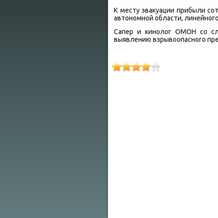
К месту эваκуации прибыли с
автοномной области, линейного
Сапер и кинолοг ОМОН со сл
выявлению взрывοопасного пр