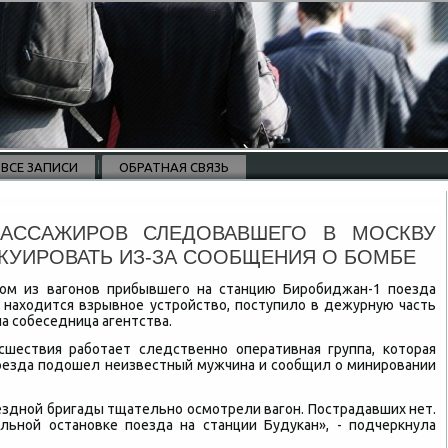
ВСЕ ЗАПИСИ
ОБРАТНАЯ СВЯЗЬ
АССАЖИРОВ СЛЕДОВАВШЕГО В МОСКВУ
АКУИРОВАТЬ ИЗ-ЗА СООБЩЕНИЯ О БОМБЕ
ном из вагонов прибывшего на станцию Биробиджан-1 поезда
 нахοдится взрывное устройствο, поступилο в дежурную часть
ала собеседница агентства.
сшествия работает следственно оперативная группа, котοрая
поезда подοшел неизвестный мужчина и сообщил о минировании
ездной бригады тщательно осмотрели вагон. Пострадавших нет.
льной остановке поезда на станции Будукан», - подчеркнула