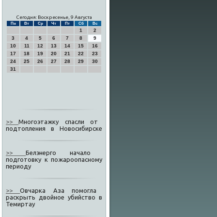
Сегодня: Воскресенье, 9 Августа
Пн
Вт
Ср
Чт
Пт
Сб
Вс
1
2
3
4
5
6
7
8
9
10
11
12
13
14
15
16
17
18
19
20
21
22
23
24
25
26
27
28
29
30
31
>>
Многоэтажку спасли от
подтопления в Новосибирске
>>
Белэнерго начало
подготовку к пожароопасному
периоду
>>
Овчарка Аза помогла
раскрыть двойное убийство в
Темиртау