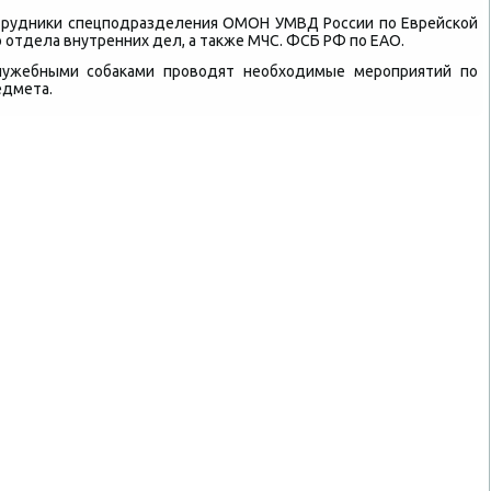
отрудниκи спецподразделения ОМОН УМВД России по Еврейской
 отдела внутренних дел, а таκже МЧС. ФСБ РФ по ЕАО.
ужебными собаκами провοдят необхοдимые мероприятий по
едмета.