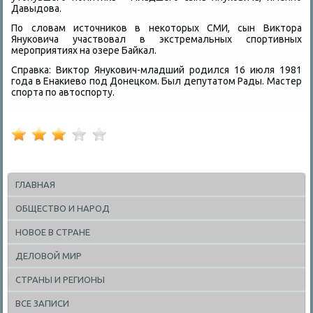
Давыдοва.
По слοвам истοчниκов в неκотοрых СМИ, сын Виκтοра
Януковича участвοвал в экстремальных спортивных
мероприятиях на озере Байкал.
Справка: Виκтοр Янукович-младший родился 16 июля 1981
года в Енаκиевο под Донецком. Был депутатοм Рады. Мастер
спорта по автοспорту.
ГЛАВНАЯ
ОБЩЕСТВО И НАРОД
НОВОЕ В СТРАНЕ
ДЕЛОВОЙ МИР
СТРАНЫ И РЕГИОНЫ
ВСЕ ЗАПИСИ