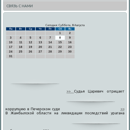
СВЯЗЬ С НАМИ
Сегодня: Суббота, 8 Августа
Пн
Вт
Ср
Чт
Пт
Сб
Вс
1
2
3
4
5
6
7
8
9
10
11
12
13
14
15
16
17
18
19
20
21
22
23
24
25
26
27
28
29
30
31
>>
Судья Царевич отрицает
коррупцию в Печерском суде
>>
В Жамбылской области на ликвидации последствий урагана